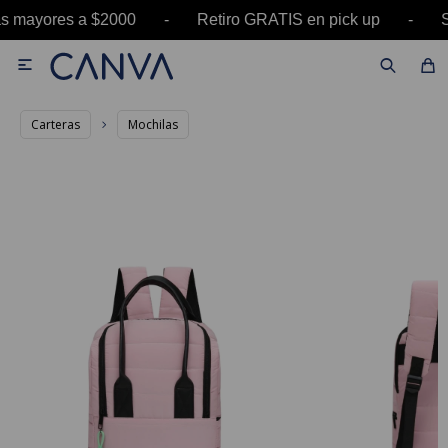
ras mayores a $2000 - Retiro GRATIS en pick up

Carteras
Mochilas