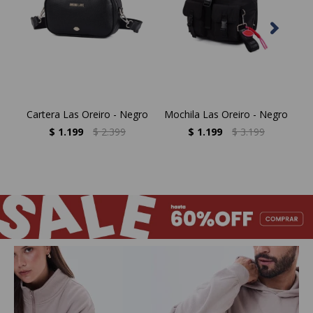
Cartera Las Oreiro - Negro
Mochila Las Oreiro - Negro
Mo
$
1.199
$
2.399
$
1.199
$
3.199