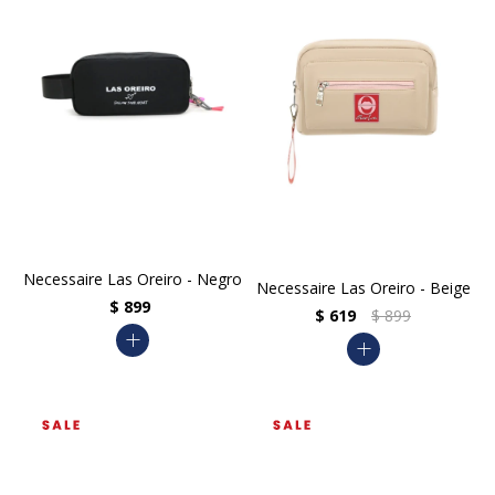
Necessaire Las Oreiro - Negro
Necessaire Las Oreiro - Beige
$
899
$
619
$
899
add
add