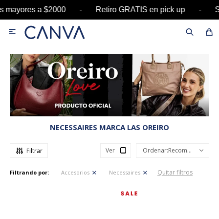
s mayores a $2000 - Retiro GRATIS en pick up -

NECESSAIRES MARCA LAS OREIRO
Ver
Recomendados
Quitar filtros
Filtrando por:
Accesorios
Necessaires