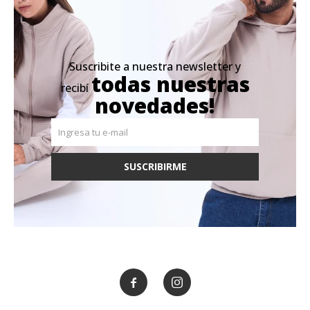
Suscribite a nuestra newsletter y
todas nuestras
recibí
novedades!
SUSCRIBIRME

