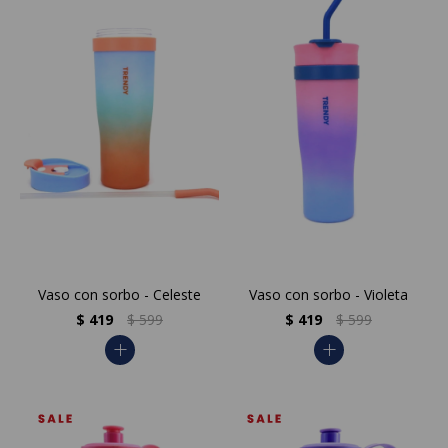
Vaso con sorbo - Celeste
Vaso con sorbo - Violeta
$
419
$
599
$
419
$
599
add
add