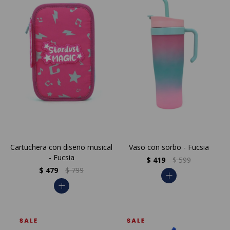
Cartuchera con diseño musical
Vaso con sorbo - Fucsia
- Fucsia
$
419
$
599
$
479
$
799
add
add