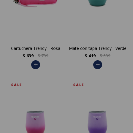
Cartuchera Trendy - Rosa
Mate con tapa Trendy - Verde
$
639
$
799
$
419
$
699
add
add