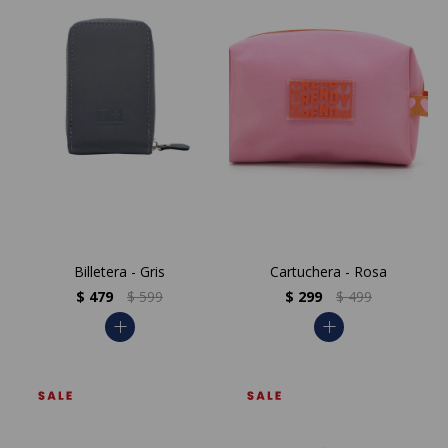
Billetera - Gris
Cartuchera - Rosa
$
479
$
599
$
299
$
499
add
add