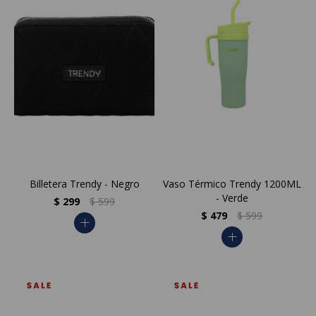
Billetera Trendy - Negro
Vaso Térmico Trendy 1200ML
- Verde
$
299
$
599
$
479
$
599
add
add