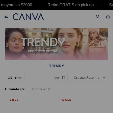
 a $2000 - Retiro GRATIS en pick up - SALE hast

TRENDY
Ver
Recomendados
Filtrando por:
Accesorios