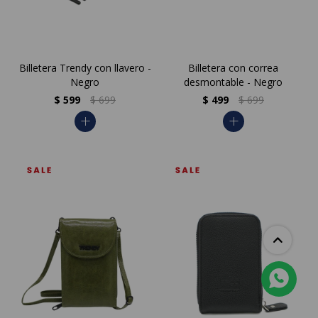
Billetera Trendy con llavero -
Billetera con correa
Negro
desmontable - Negro
$
599
$
699
$
499
$
699
add
add