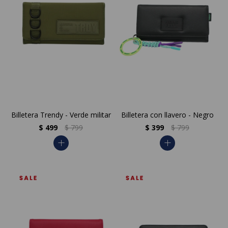
Billetera Trendy - Verde militar
Billetera con llavero - Negro
$
499
$
799
$
399
$
799
add
add