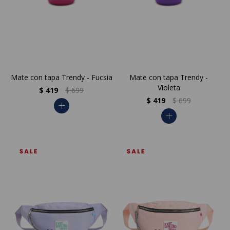
Mate con tapa Trendy - Fucsia
Mate con tapa Trendy -
Violeta
$
419
$
699
$
419
$
699
add
add