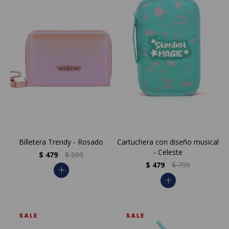
Billetera Trendy - Rosado
Cartuchera con diseño musical
- Celeste
$
479
$
599
$
479
$
799
add
add