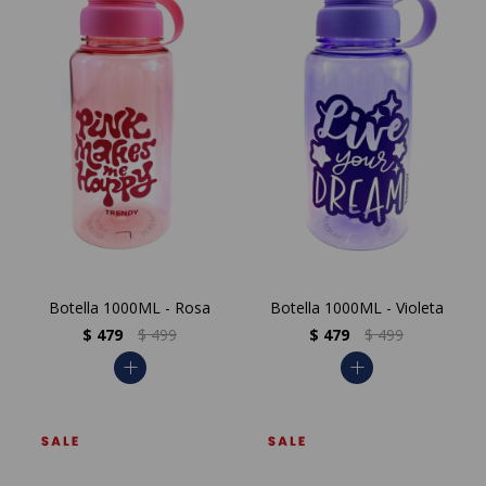
Botella 1000ML - Rosa
Botella 1000ML - Violeta
$
479
$
499
$
479
$
499
add
add