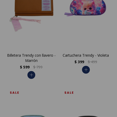
Billetera Trendy con llavero -
Cartuchera Trendy - Violeta
Marrón
$
399
$
499
$
599
$
799
add
add