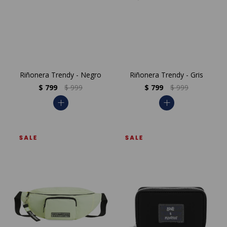
Riñonera Trendy - Negro
Riñonera Trendy - Gris
$
799
$
999
$
799
$
999
add
add