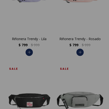
Riñonera Trendy - Lila
Riñonera Trendy - Rosado
$
799
$
999
$
799
$
999
add
add