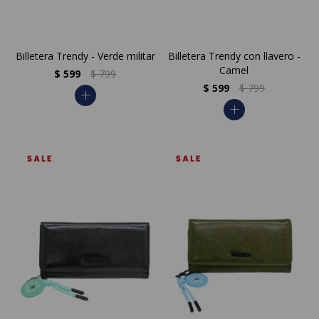
Billetera Trendy - Verde militar
Billetera Trendy con llavero -
Camel
$
599
$
799
$
599
$
799
add
add