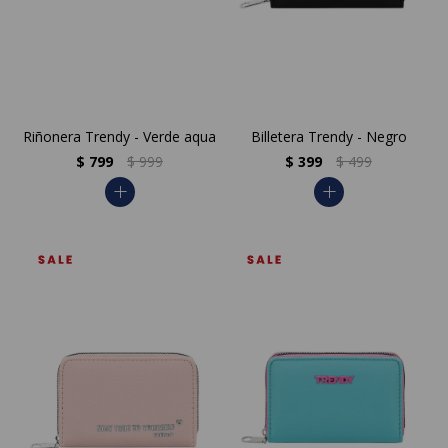
Riñonera Trendy - Verde aqua
Billetera Trendy - Negro
$
799
$
999
$
399
$
499
add
add