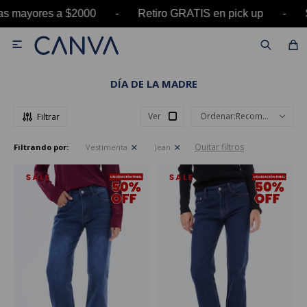
ras mayores a $2000 - Retiro GRATIS en pick up

DÍA DE LA MADRE
Ver
Recomendados
Quitar filtros
Filtrando por:
Vestimenta
Jean