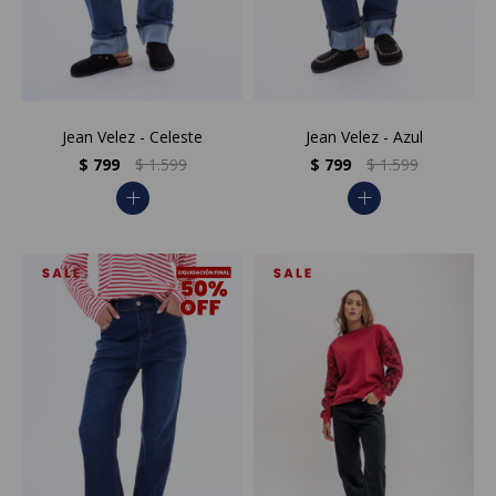
Jean Velez - Celeste
Jean Velez - Azul
$
799
$
1.599
$
799
$
1.599
add
add