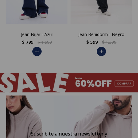
Jean Níjar - Azul
Jean Benidorm - Negro
$
799
$
1.599
$
599
$
1.399
add
add
Suscribite a nuestra newsletter y