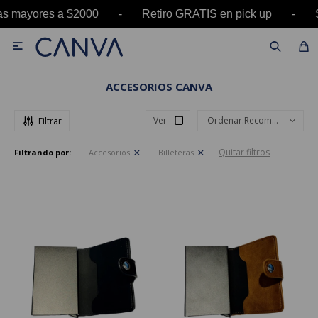
pras mayores a $2000 - Retiro GRATIS en pick up

ACCESORIOS CANVA
Ver
Recomendados
Quitar filtros
Filtrando por:
Accesorios
Billeteras