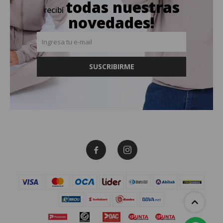
todas nuestras
recibí
novedades!
SUSCRIBIRME

