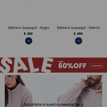
Billetera Guayaquil - Negro
Billetera Guayaquil - Marrón
$
499
$
499
add
add
Suscribite a nuestra newsletter y