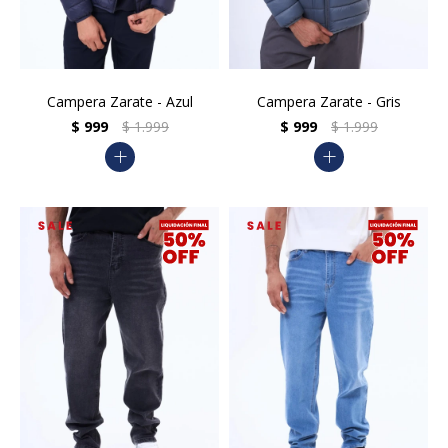
Campera Zarate - Azul
Campera Zarate - Gris
$
999
$
1.999
$
999
$
1.999
add
add