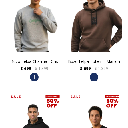
Buzo Felpa Charrua - Gris
Buzo Felpa Totem - Marron
$
699
$
1.399
$
699
$
1.399
add
add