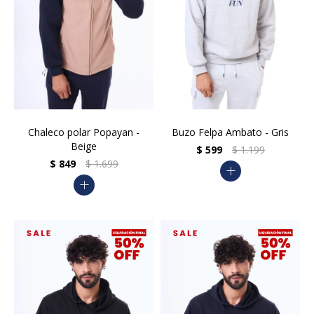
Chaleco polar Popayan -
Buzo Felpa Ambato - Gris
Beige
$
599
$
1.199
$
849
$
1.699
add
add