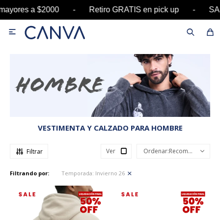
0 - Retiro GRATIS en pick up - SALE hasta 60% 

VESTIMENTA Y CALZADO PARA HOMBRE
Ver
Recomendados
Filtrando por:
Temporada:
Invierno 26