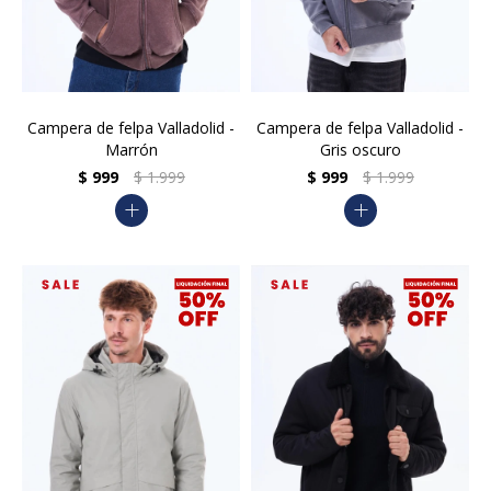
Campera de felpa Valladolid -
Campera de felpa Valladolid -
Marrón
Gris oscuro
$
999
$
1.999
$
999
$
1.999
add
add