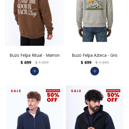
Buzo Felpa Ritual - Marron
Buzo Felpa Azteca - Gris
$
699
$
1.399
$
699
$
1.399
add
add