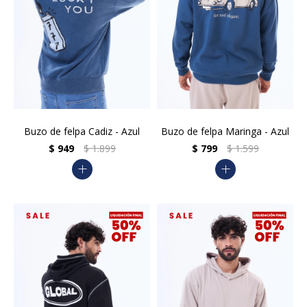
Buzo de felpa Cadiz - Azul
Buzo de felpa Maringa - Azul
$
949
$
1.899
$
799
$
1.599
add
add