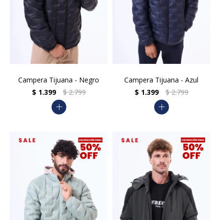
Campera Tijuana - Negro
Campera Tijuana - Azul
$
1.399
$
2.799
$
1.399
$
2.799
add
add