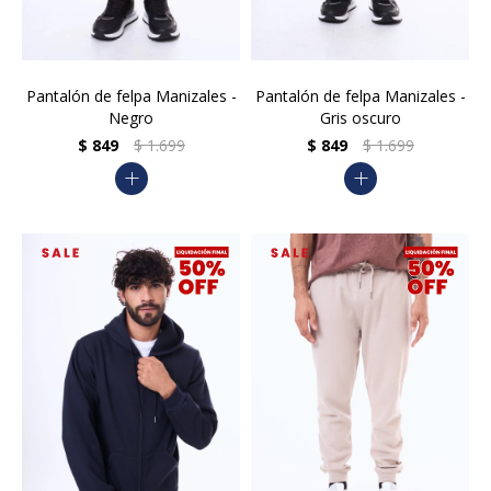
Pantalón de felpa Manizales -
Pantalón de felpa Manizales -
Negro
Gris oscuro
$
849
$
1.699
$
849
$
1.699
add
add