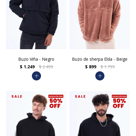
Buzo Viña - Negro
Buzo de sherpa Elda - Beige
$
1.249
$
2.499
$
899
$
1.799
add
add