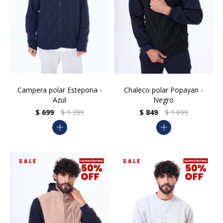
Campera polar Estepona -
Chaleco polar Popayan -
Azul
Negro
$
699
$
1.399
$
849
$
1.699
add
add