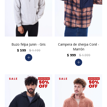
Buzo felpa Junin - Gris
Campera de sherpa Conil -
Marrón
$
599
$
1.199
$
999
$
1.999
add
add