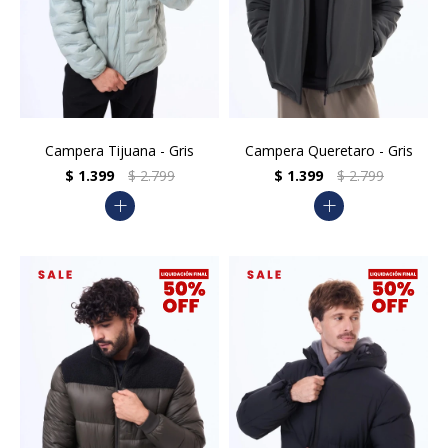
Campera Tijuana - Gris
Campera Queretaro - Gris
$
1.399
$
2.799
$
1.399
$
2.799
add
add