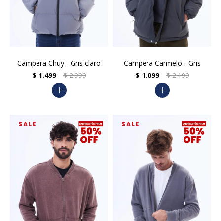
Campera Chuy - Gris claro
Campera Carmelo - Gris
$
1.499
$
2.999
$
1.099
$
2.199
add
add