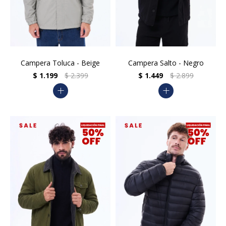
Campera Toluca - Beige
Campera Salto - Negro
$
1.199
$
2.399
$
1.449
$
2.899
add
add