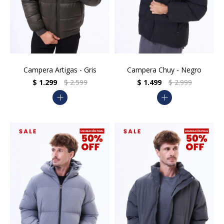
Campera Artigas - Gris
Campera Chuy - Negro
$
1.299
$
2.599
$
1.499
$
2.999
add
add