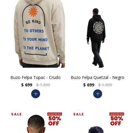
Buzo Felpa Tupac - Crudo
Buzo Felpa Quetzal - Negro
$
699
$
1.399
$
699
$
1.399
add
add