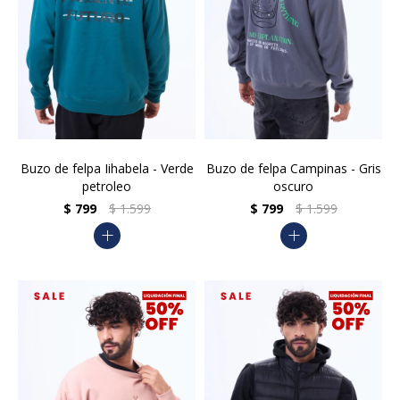
Buzo de felpa Iihabela - Verde
Buzo de felpa Campinas - Gris
petroleo
oscuro
$
799
$
1.599
$
799
$
1.599
add
add