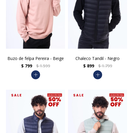
Buzo de felpa Pereira - Beige
Chaleco Tandil - Negro
$
799
$
1.599
$
899
$
1.799
add
add