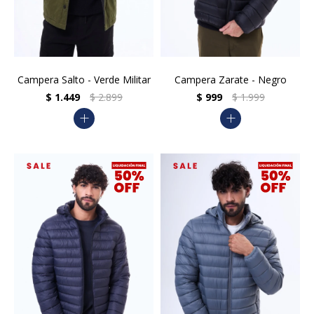
Campera Salto - Verde Militar
Campera Zarate - Negro
$
1.449
$
2.899
$
999
$
1.999
add
add