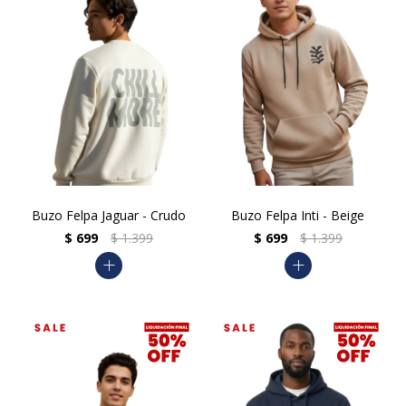
Buzo Felpa Jaguar - Crudo
Buzo Felpa Inti - Beige
$
699
$
1.399
$
699
$
1.399
add
add