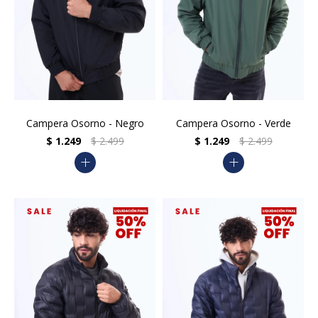
Campera Osorno - Negro
Campera Osorno - Verde
$
1.249
$
2.499
$
1.249
$
2.499
add
add