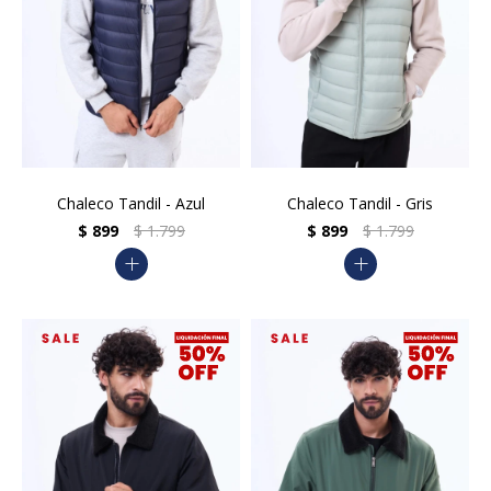
Chaleco Tandil - Azul
Chaleco Tandil - Gris
$
899
$
1.799
$
899
$
1.799
add
add