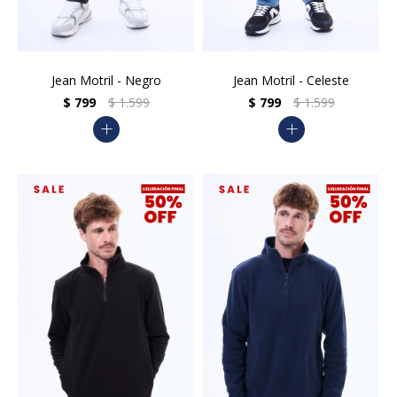
Jean Motril - Negro
Jean Motril - Celeste
$
799
$
1.599
$
799
$
1.599
add
add