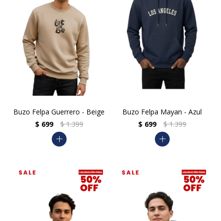
Buzo Felpa Guerrero - Beige
Buzo Felpa Mayan - Azul
$
699
$
1.399
$
699
$
1.399
add
add