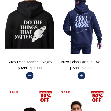
Buzo Felpa Apache - Negro
Buzo Felpa Cacique - Azul
$
699
$
1.399
$
699
$
1.399
add
add