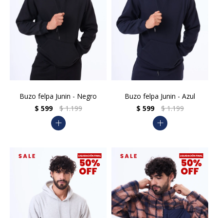
Buzo felpa Junin - Negro
Buzo felpa Junin - Azul
$
599
$
1.199
$
599
$
1.199
add
add