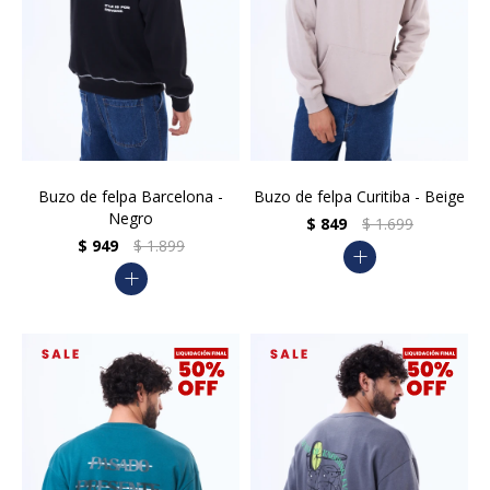
Buzo de felpa Barcelona -
Buzo de felpa Curitiba - Beige
Negro
$
849
$
1.699
$
949
$
1.899
add
add