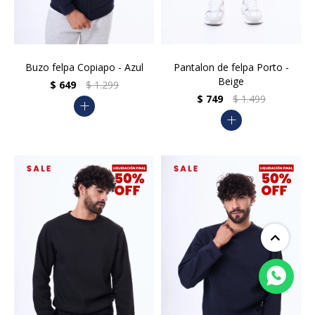
Buzo felpa Copiapo - Azul
Pantalon de felpa Porto -
Beige
$
649
$
1.299
$
749
$
1.499
add
add