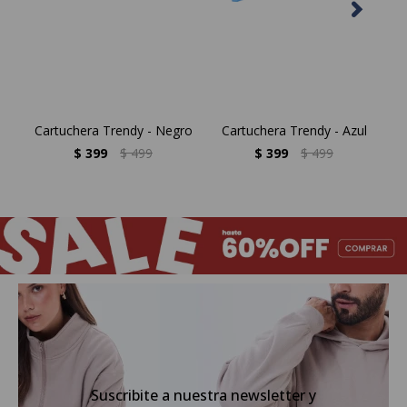
Cartuchera Trendy - Negro
Cartuchera Trendy - Azul
C
$
399
$
499
$
399
$
499
Suscribite a nuestra newsletter y