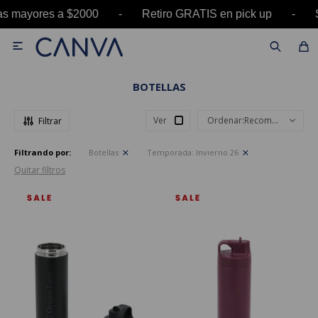
pras mayores a $2000 - Retiro GRATIS en pick u

BOTELLAS
Ver
Recomendados
Filtrando por:
Botellas
Temporada:
Invierno 26
Quitar filtros