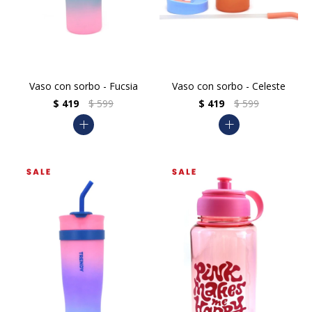
Vaso con sorbo - Fucsia
Vaso con sorbo - Celeste
$
419
$
599
$
419
$
599
add
add