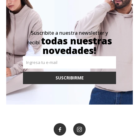
Suscribite a nuestra newsletter y
todas nuestras
recibí
novedades!
SUSCRIBIRME

