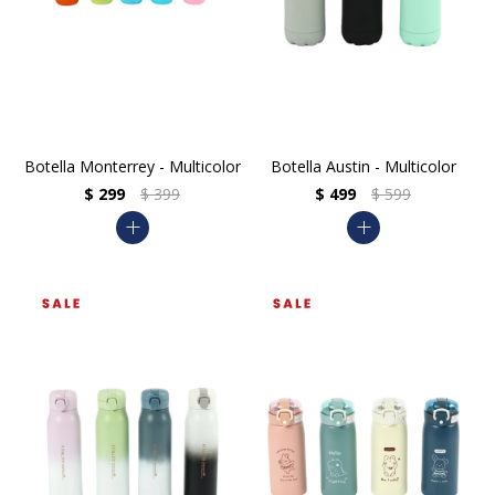
Botella Monterrey - Multicolor
Botella Austin - Multicolor
$
299
$
399
$
499
$
599
add
add