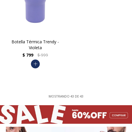
Botella Térmica Trendy -
Violeta
$
799
$
999
add
MOSTRANDO
43
DE
43