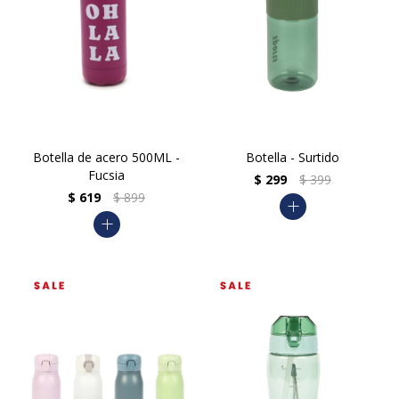
Botella de acero 500ML -
Botella - Surtido
Fucsia
$
299
$
399
$
619
$
899
add
add