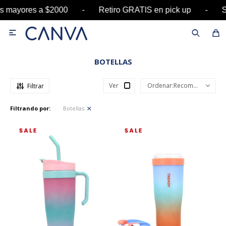
yores a $2000 - Retiro GRATIS en pick up - SAL

BOTELLAS
Ver
Recomendados
Filtrando por:
Botellas