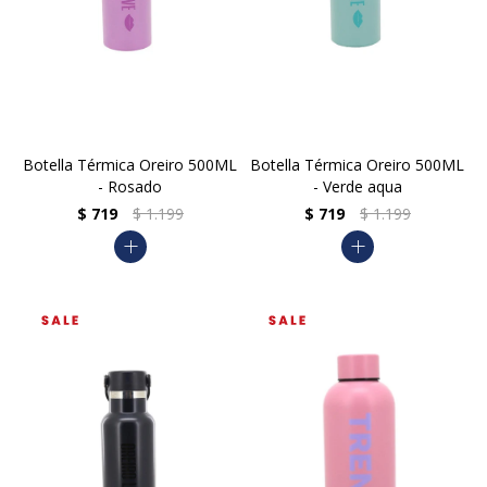
Botella Térmica Oreiro 500ML
Botella Térmica Oreiro 500ML
- Rosado
- Verde aqua
$
719
$
1.199
$
719
$
1.199
add
add