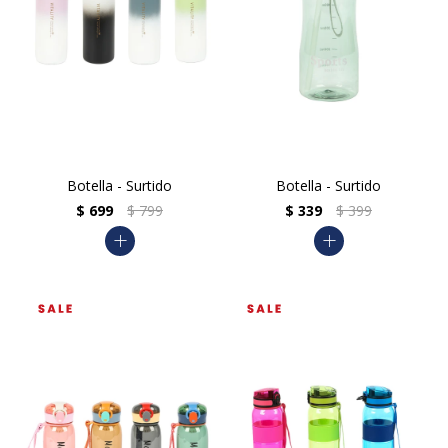
Botella - Surtido
Botella - Surtido
$
699
$
799
$
339
$
399
add
add