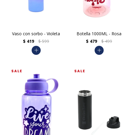
Vaso con sorbo - Violeta
Botella 1000ML - Rosa
$
419
$
599
$
479
$
499
add
add