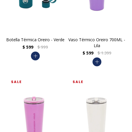
Botella Térmica Oreiro - Verde
Vaso Térmico Oreiro 700ML -
Lila
$
599
$
999
$
599
$
1.399
add
add