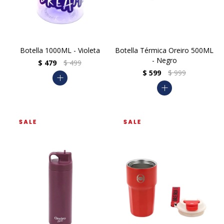
Botella 1000ML - Violeta
Botella Térmica Oreiro 500ML
- Negro
$
479
$
499
$
599
$
999
add
add