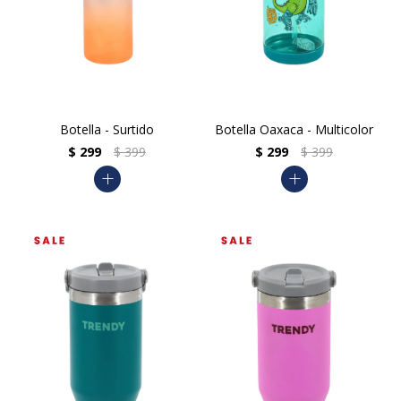
Botella - Surtido
Botella Oaxaca - Multicolor
$
299
$
399
$
299
$
399
add
add