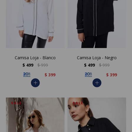
Camisa Loja - Blanco
Camisa Loja - Negro
$
499
$
999
$
499
$
999
$
399
$
399
add
add