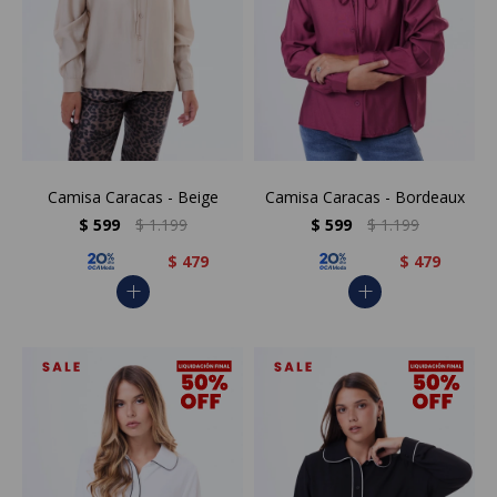
Camisa Caracas - Beige
Camisa Caracas - Bordeaux
$
599
$
1.199
$
599
$
1.199
$
479
$
479
add
add