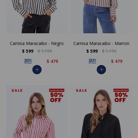
Camisa Maracaibo - Negro
Camisa Maracaibo - Marron
$
599
$
1.199
$
599
$
1.199
$
479
$
479
add
add