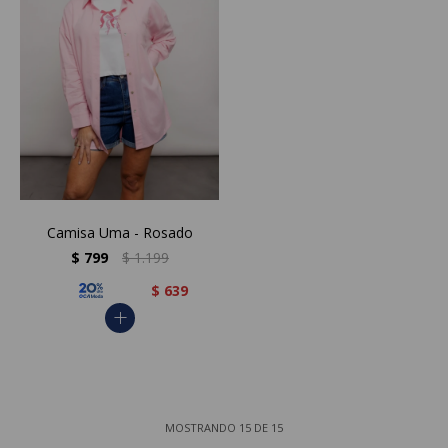
Camisa Uma - Rosado
$
799
$
1.199
$
639
add
MOSTRANDO
15
DE
15