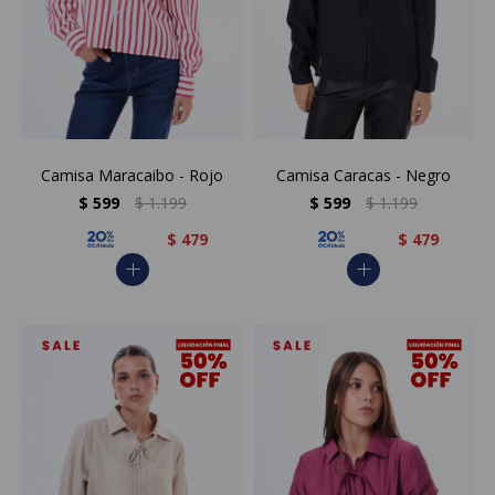
Camisa Maracaibo - Rojo
Camisa Caracas - Negro
$
599
$
1.199
$
599
$
1.199
$
479
$
479
add
add