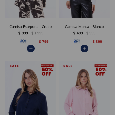
Camisa Estepona - Crudo
Camisa Manta - Blanco
$
999
$
1.999
$
499
$
999
$
799
$
399
add
add