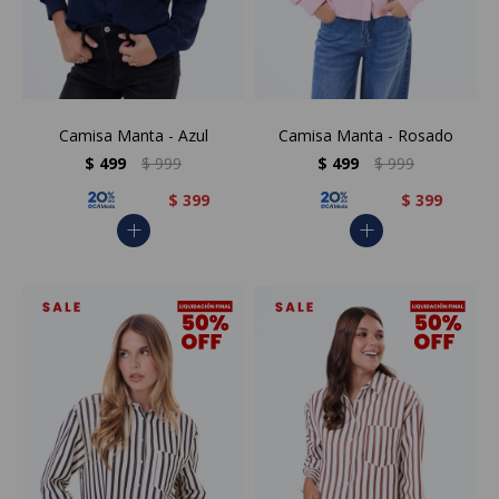
Camisa Manta - Azul
Camisa Manta - Rosado
$
499
$
999
$
499
$
999
$
399
$
399
add
add