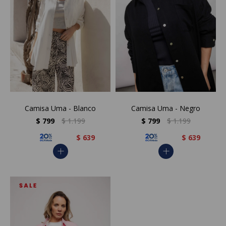
Camisa Uma - Blanco
Camisa Uma - Negro
$
799
$
1.199
$
799
$
1.199
$
639
$
639
add
add