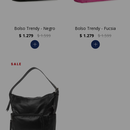
Bolso Trendy - Negro
Bolso Trendy - Fucsia
$
1.279
$
1.599
$
1.279
$
1.599
add
add