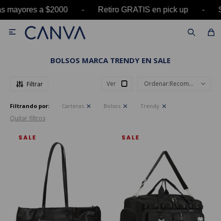
as mayores a $2000 - Retiro GRATIS en pick up 

BOLSOS MARCA TRENDY EN SALE
Ver
Recomendados
Filtrando por:
Carteras
Bolsos
Trendy
Quitar filtros