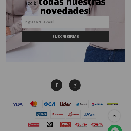
todas nuestras
recibí
novedades!
SUSCRIBIRME

