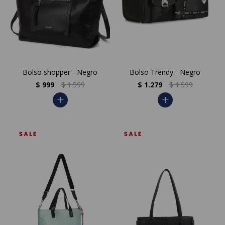
Bolso shopper - Negro
Bolso Trendy - Negro
$
999
$
1.599
$
1.279
$
1.599
add
add