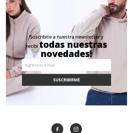
Suscribite a nuestra newsletter y
todas nuestras
recibí
novedades!
SUSCRIBIRME

