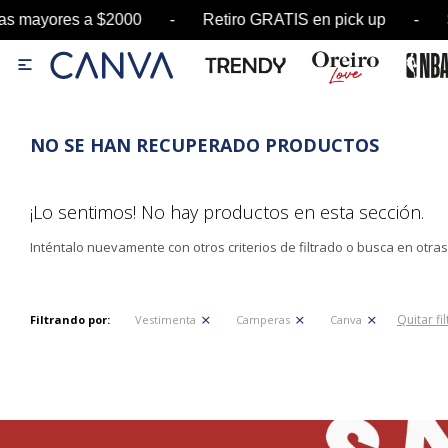
ras mayores a $2000 - Retiro GRATIS en pick up

NO SE HAN RECUPERADO PRODUCTOS
¡Lo sentimos! No hay productos en esta sección.
Inténtalo nuevamente con otros criterios de filtrado o busca en otra
Quitar fi
Filtrando por:
Vestimenta
Camperas
Canva