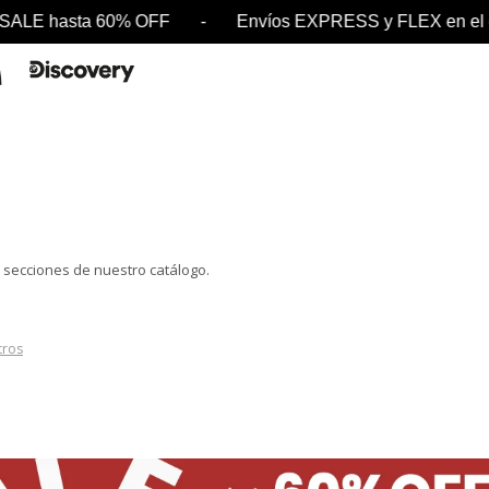
 - SALE hasta 60% OFF - Envíos EXPRESS y FLEX e
s secciones de nuestro catálogo.
ltros