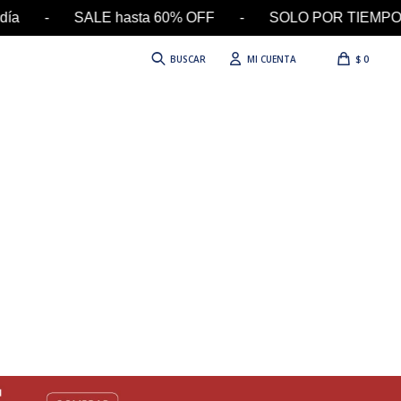
n el día - SALE hasta 60% OFF - SOLO POR TIEMP
$
0