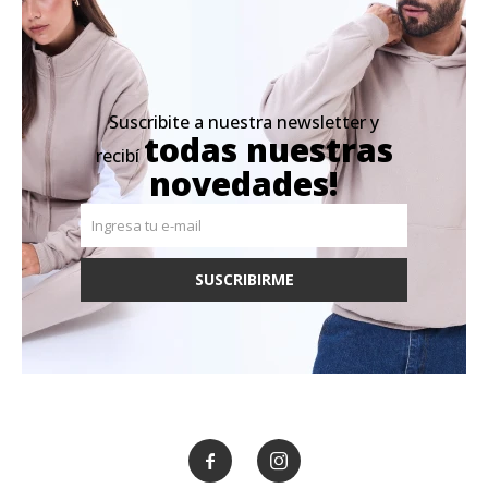
Suscribite a nuestra newsletter y
todas nuestras
recibí
novedades!
SUSCRIBIRME

