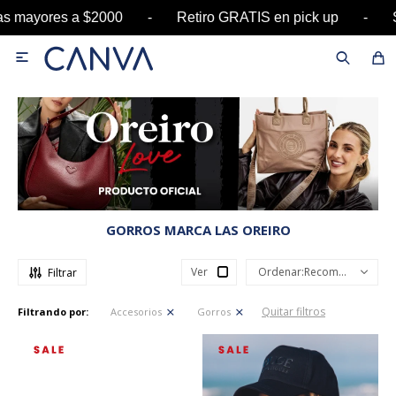
as mayores a $2000 - Retiro GRATIS en pick up 

GORROS MARCA LAS OREIRO
Ver
Recomendados
Quitar filtros
Filtrando por:
Accesorios
Gorros