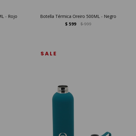
ML - Rojo
Botella Térmica Oreiro 500ML - Negro
$
599
$
999