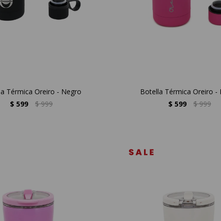
la Térmica Oreiro - Negro
Botella Térmica Oreiro - 
$
599
$
999
$
599
$
999