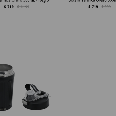
Térmica Oreiro 500ML - Negro
Botella Térmica Oreiro 500
$
719
$
1.199
$
719
$
999