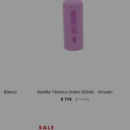
 - Blanco
Botella Térmica Oreiro 500ML - Rosado
$
719
$
1.199