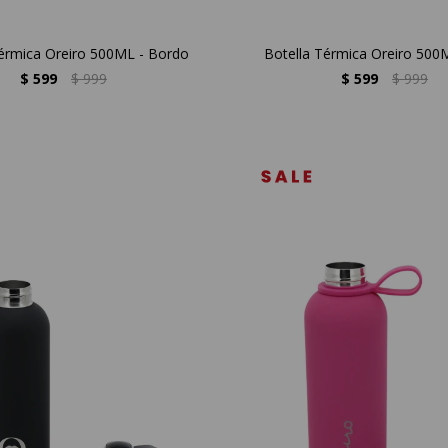
Térmica Oreiro 500ML - Bordo
Botella Térmica Oreiro 500
$
599
$
999
$
599
$
999