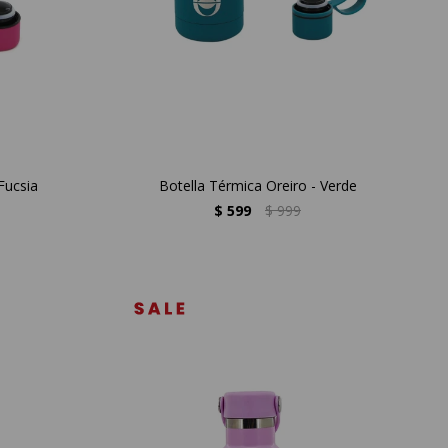
Fucsia
Botella Térmica Oreiro - Verde
$
599
$
999