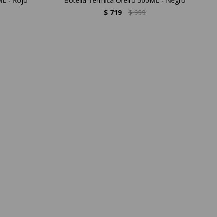
ML - Rojo
Botella Térmica Oreiro 500ML - Negro
$
719
$
999