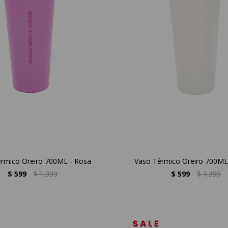
rmico Oreiro 700ML - Rosa
Vaso Térmico Oreiro 700ML
$
599
$
1.399
$
599
$
1.399