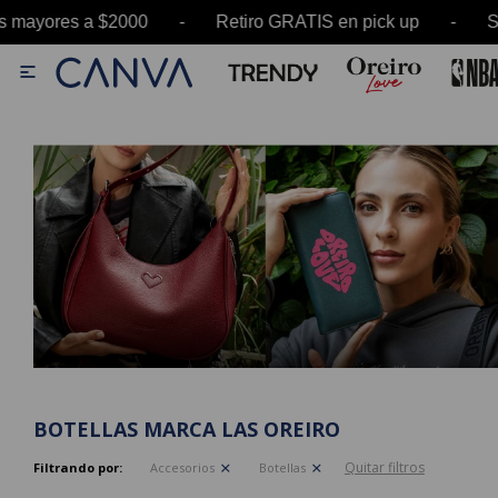
res a $2000 - Retiro GRATIS en pick up - SALE 

BOTELLAS MARCA LAS OREIRO
Quitar filtros
Filtrando por:
Accesorios
Botellas