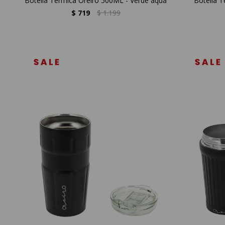
Botella Térmica Oreiro 500ML - Verde aqua
Botella 
$
719
$
1.199