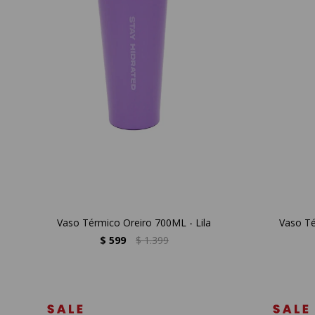
Vaso Térmico Oreiro 700ML - Lila
Vaso Té
$
599
$
1.399