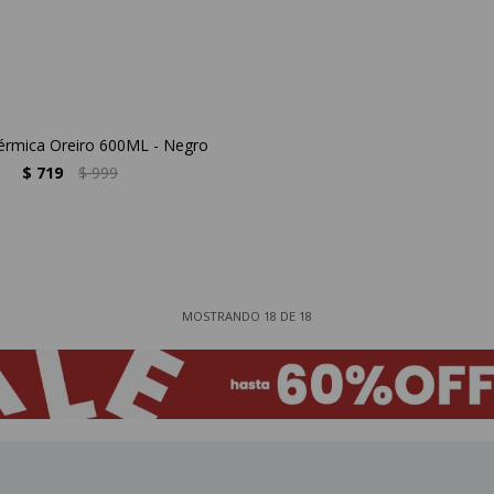
Térmica Oreiro 600ML - Negro
$
719
$
999
MOSTRANDO
18
DE
18