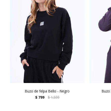
Buzo de felpa Bello - Negro
Buzo 
$
799
$
1.599