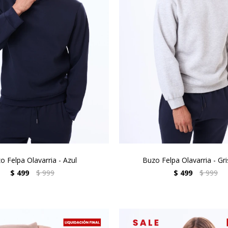
o Felpa Olavarria - Azul
Buzo Felpa Olavarria - Gri
$
499
$
999
$
499
$
999