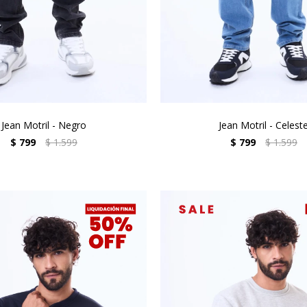
Jean Motril - Negro
Jean Motril - Celest
$
799
$
1.599
$
799
$
1.599