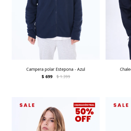
Campera polar Estepona - Azul
Chale
$
699
$
1.399