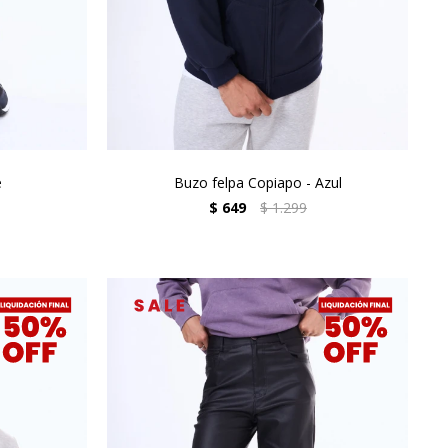
e
Buzo felpa Copiapo - Azul
$
649
$
1.299