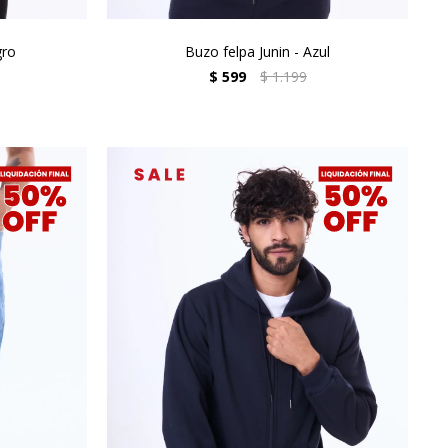
gro
Buzo felpa Junin - Azul
$
599
$
1.199