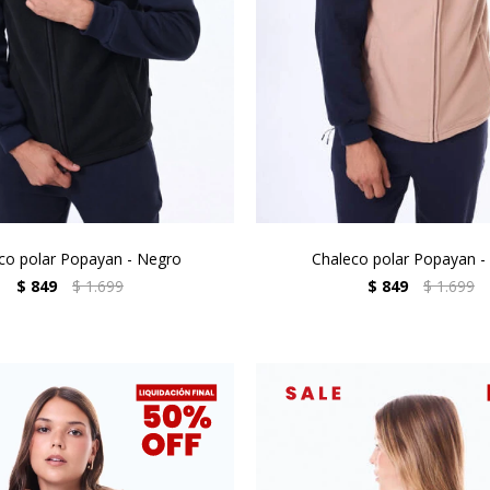
co polar Popayan - Negro
Chaleco polar Popayan -
$
849
$
1.699
$
849
$
1.699