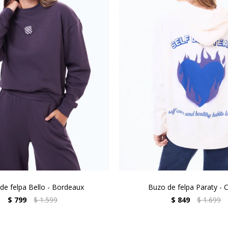
de felpa Bello - Bordeaux
Buzo de felpa Paraty - 
$
799
$
1.599
$
849
$
1.699