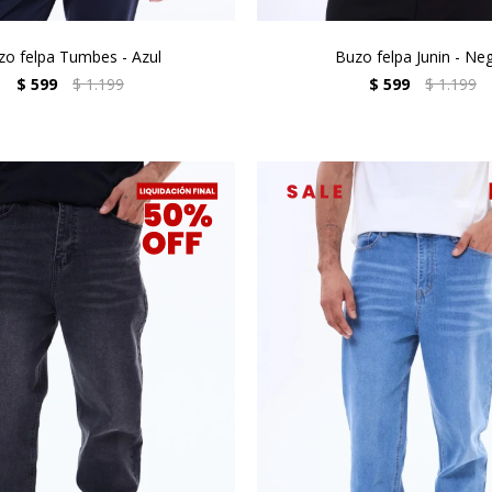
zo felpa Tumbes - Azul
Buzo felpa Junin - Ne
$
599
$
1.199
$
599
$
1.199