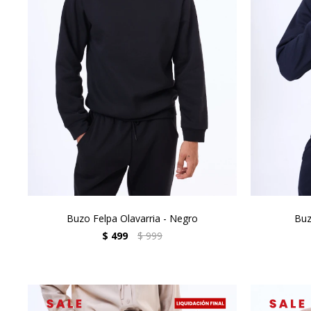
Buzo Felpa Olavarria - Negro
Buz
$
499
$
999