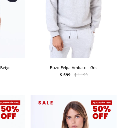
 Beige
Buzo Felpa Ambato - Gris
$
599
$
1.199