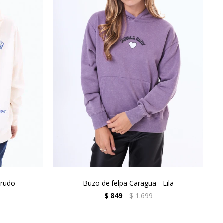
Crudo
Buzo de felpa Caragua - Lila
$
849
$
1.699