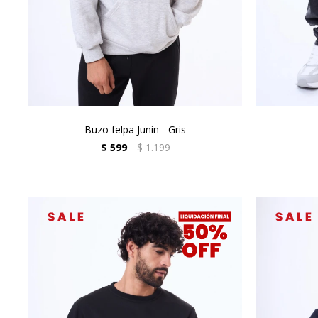
Buzo felpa Junin - Gris
$
599
$
1.199