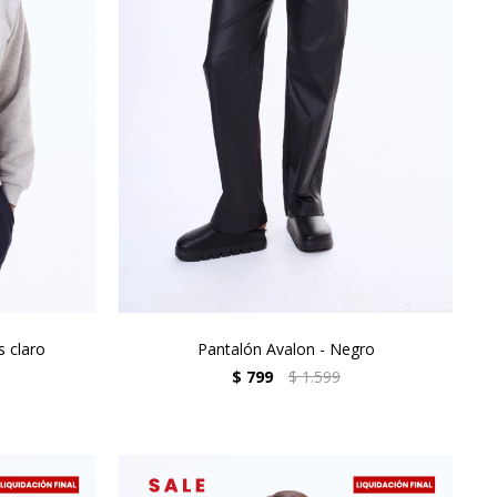
s claro
Pantalón Avalon - Negro
$
799
$
1.599