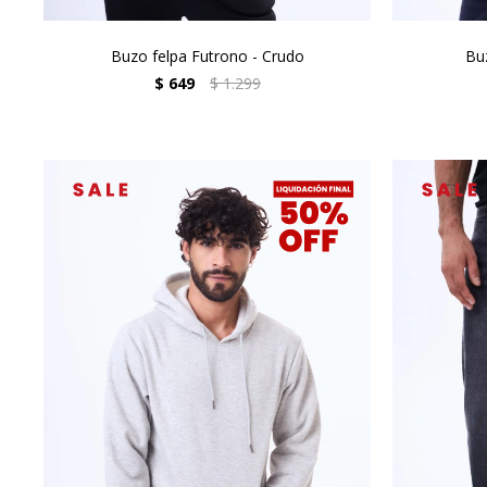
Buzo felpa Futrono - Crudo
Bu
$
649
$
1.299