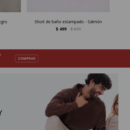
egro
Short de baño estampado - Salmón
Sh
$
499
$
699
Y