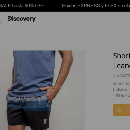
LE hasta 60% OFF - Envíos EXPRESS y FLEX en el
Shor
Lean
20079
short de
bolsillos
- 98% P
Es