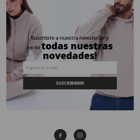
Suscribite a nuestra newsletter y
todas nuestras
recibí
novedades!
SUSCRIBIRME

