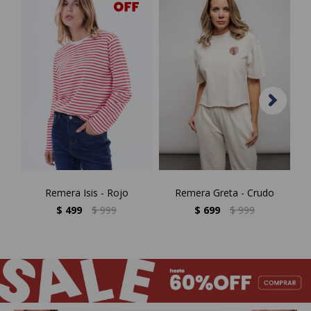
Remera Isis - Rojo
Remera Greta - Crudo
R
$
499
$
999
$
699
$
999