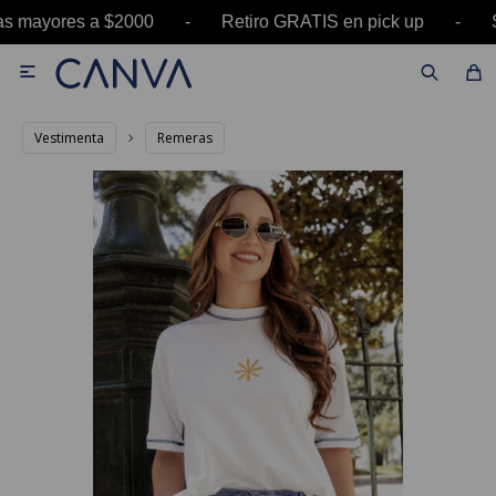
ras mayores a $2000 - Retiro GRATIS en pick up 

Vestimenta
Remeras