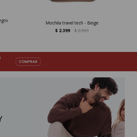
egro
Mochila travel tech - Beige
$
2.399
$
2.999
Y