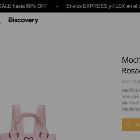
SALE hasta 60% OFF - Envíos EXPRESS y FLEX en e
Mochi
Rosa
1705
Mochila c
laterales
Material
Medidas:
Es