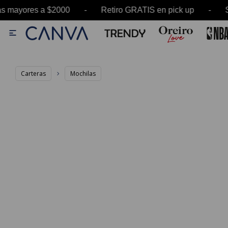
 mayores a $2000 - Retiro GRATIS en pick up - 

Carteras
Mochilas