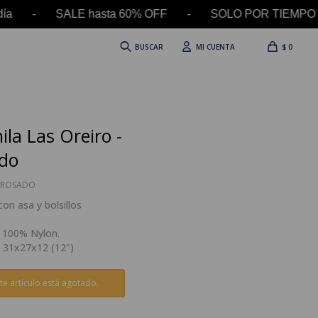
l día - SALE hasta 60% OFF - SOLO POR TIEMPO L
$
0
la Las Oreiro -
do
3ROSADO
on asa y bolsillos
.
: 100% Nylon.
 31x27x12 (12")
te artículo está agotado.