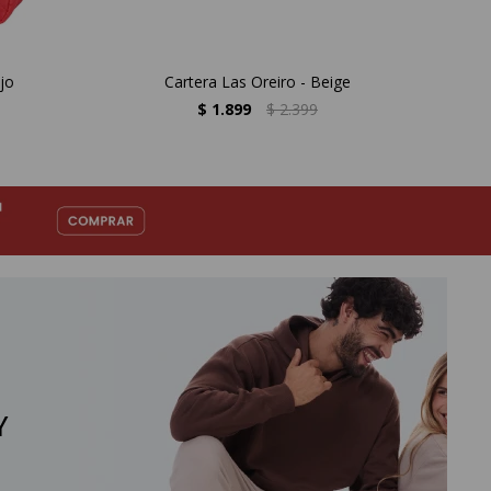
jo
Cartera Las Oreiro - Beige
$
1.899
$
2.399
Y