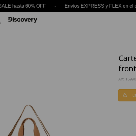
SALE hasta 60% OFF - Envíos EXPRESS y FLEX en e
Carte
front
1899
Es