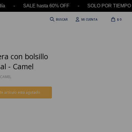
l día - SALE hasta 60% OFF - SOLO POR TIEMPO L
$
0
ra con bolsillo
al - Camel
0CAMEL
te artículo está agotado.