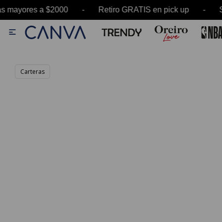
 mayores a $2000 - Retiro GRATIS en pick up - 

Carteras