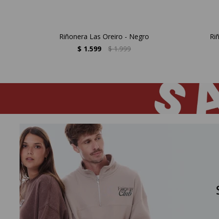
Riñonera Las Oreiro - Negro
Ri
$
1.599
$
1.999