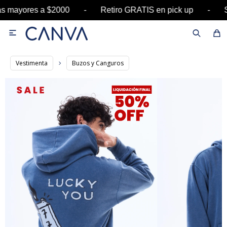
ras mayores a $2000 - Retiro GRATIS en pick up 

Vestimenta
Buzos y Canguros