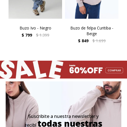
Buzo Ivo - Negro
Buzo de felpa Curitiba -
Beige
$
799
$
1.399
$
849
$
1.699
Suscribite a nuestra newsletter y
todas nuestras
recibí