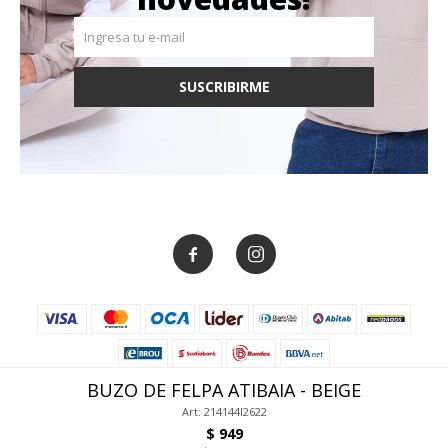
SUSCRIBIRME


BUZO DE FELPA ATIBAIA - BEIGE
Art: 214144I2622
$
949
© Copyright 2026 / Canva Store