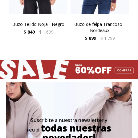
Buzo Tejido Noja - Negro
Buzo de felpa Trancoso -
Bu
Bordeaux
$
849
$
1.699
$
899
$
1.799
Suscribite a nuestra newsletter y
todas nuestras
recibí
novedades!