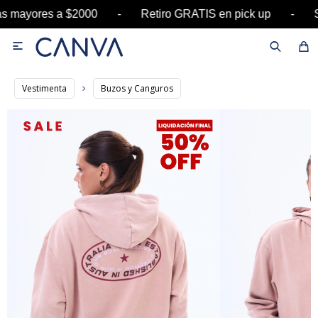
ras mayores a $2000 - Retiro GRATIS en pick up

Vestimenta
Buzos y Canguros