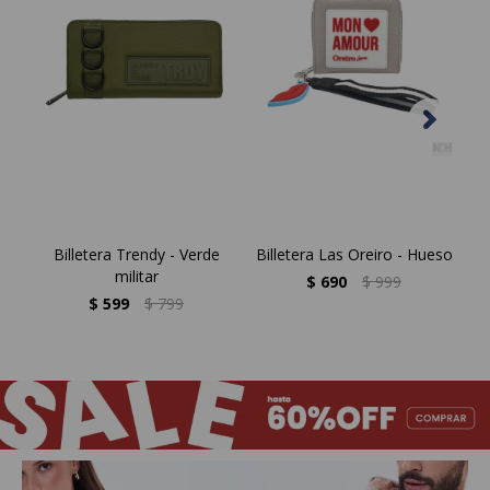
Billetera Trendy - Verde
Billetera Las Oreiro - Hueso
Bil
militar
$
690
$
999
$
599
$
799