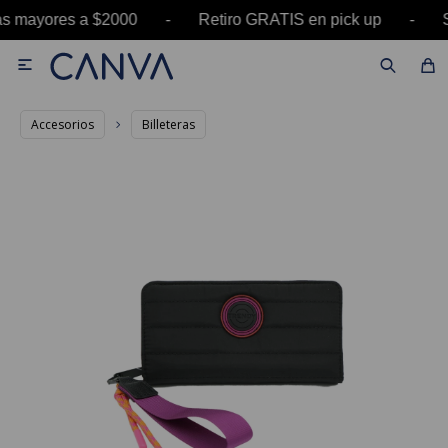
ras mayores a $2000 - Retiro GRATIS en pick up

Accesorios
Billeteras