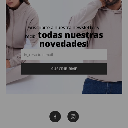
Suscribite a nuestra newsletter y
todas nuestras
recibí
novedades!
SUSCRIBIRME

