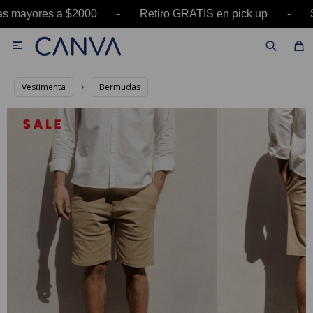
s mayores a $2000 - Retiro GRATIS en pick up -

Vestimenta
Bermudas