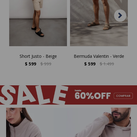
Short Justo - Beige
Bermuda Valentin - Verde
Sh
$
599
$
999
$
599
$
1.499