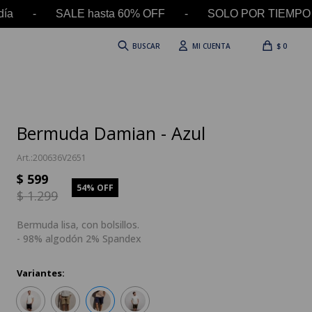
 SALE hasta 60% OFF - SOLO POR TIEMPO LIMITADO 
$
0
Bermuda Damian - Azul
200636V2651
$
599
54
$
1.299
Bermuda lisa, con bolsillos.
- 98% algodón 2% Spandex
Variantes: