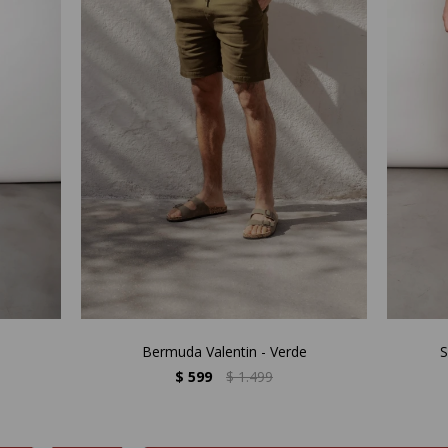
Bermuda Valentin - Verde
S
$
599
$
1.499