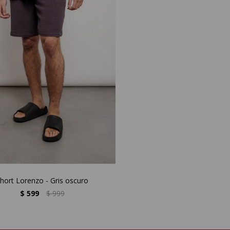
hort Lorenzo - Gris oscuro
$
599
$
999