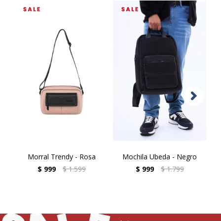
Morral Trendy - Rosa
Mochila Ubeda - Negro
$
999
$
1.599
$
999
$
1.799