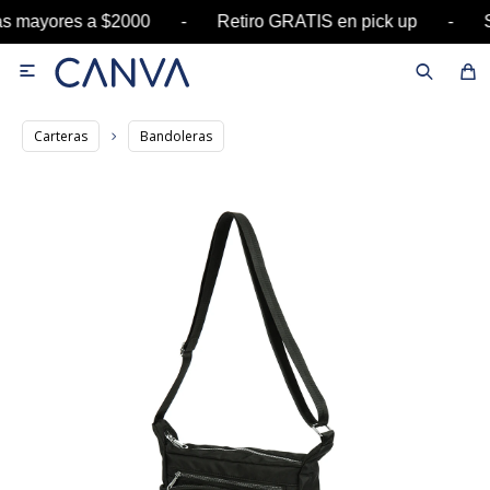
ras mayores a $2000 - Retiro GRATIS en pick up

Carteras
Bandoleras