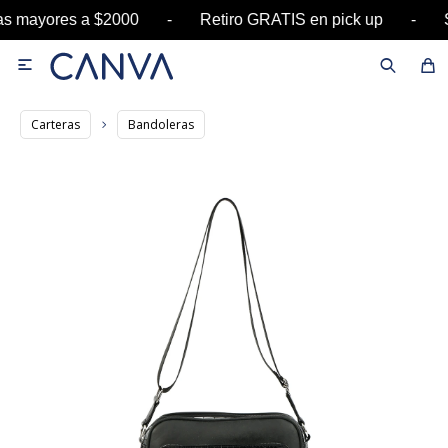
ras mayores a $2000 - Retiro GRATIS en pick up

Carteras
Bandoleras