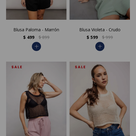
Blusa Paloma - Marrón
Blusa Violeta - Crudo
$
499
$
899
$
599
$
999
add
add