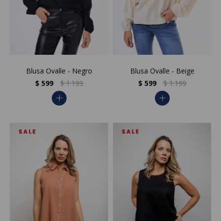
Blusa Ovalle - Negro
Blusa Ovalle - Beige
$
599
$
1.199
$
599
$
1.199
add
add