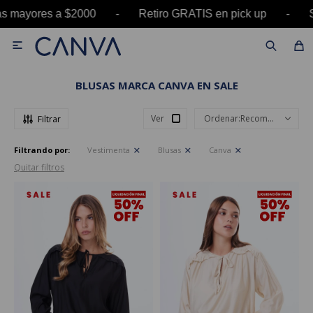
mayores a $2000 - Retiro GRATIS en pick up - S

BLUSAS MARCA CANVA EN SALE
Ver
Recomendados
Filtrando por:
Vestimenta
Blusas
Canva
Quitar filtros