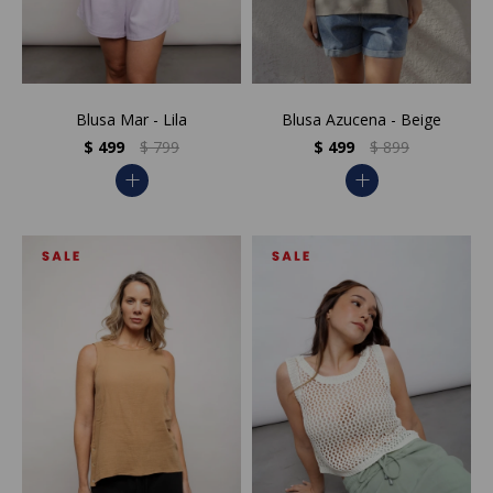
Blusa Mar - Lila
Blusa Azucena - Beige
$
499
$
799
$
499
$
899
add
add