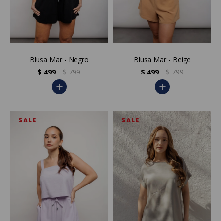
Blusa Mar - Negro
Blusa Mar - Beige
$
499
$
799
$
499
$
799
add
add