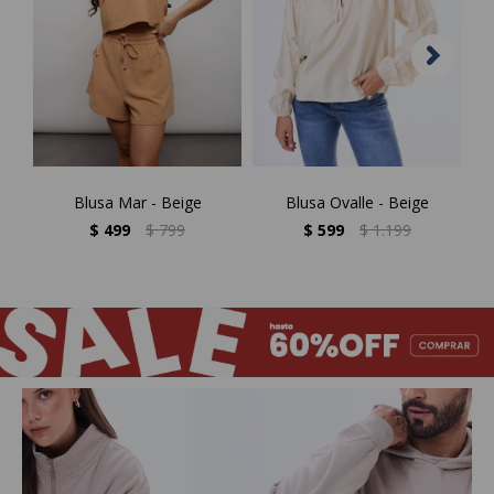
Blusa Mar - Beige
Blusa Ovalle - Beige
$
499
$
799
$
599
$
1.199