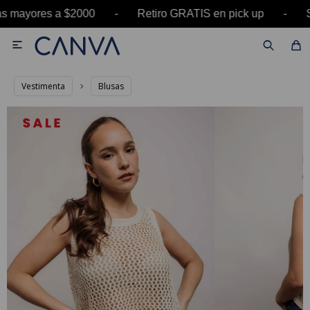
as mayores a $2000 - Retiro GRATIS en pick up 

Vestimenta
Blusas