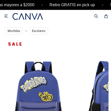
ras mayores a $2000 - Retiro GRATIS en pick up

Mochilas
Escolares