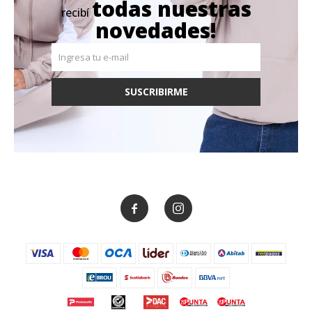
todas nuestras
recibí
novedades!
SUSCRIBIRME

