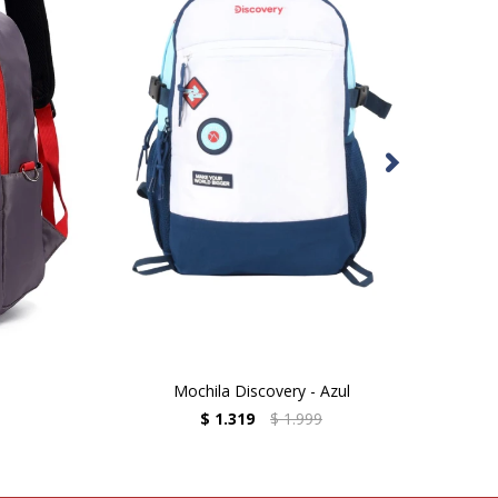
Mochila Discovery - Azul
$
1.319
$
1.999