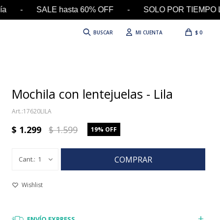
 - SALE hasta 60% OFF - SOLO POR TIEMPO LIMITA
$
0
Mochila con lentejuelas - Lila
17620LILA
$
1.299
$
1.599
19
COMPRAR
1
ENVÍO EXPRESS