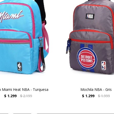
a Miami Heat NBA - Turquesa
Mochila NBA - Gris
$
1.299
$
2.199
$
1.299
$
1.999