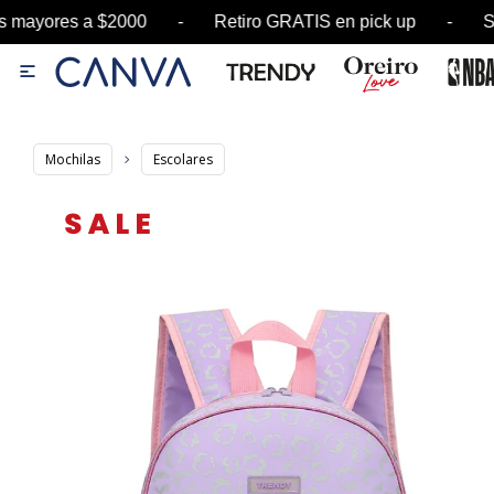
res a $2000 - Retiro GRATIS en pick up - SALE h

Mochilas
Escolares