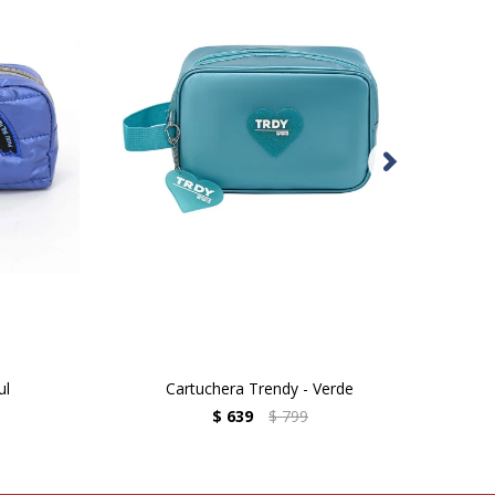
ul
Cartuchera Trendy - Verde
$
639
$
799