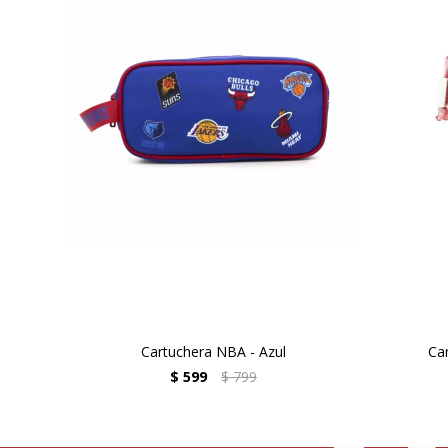
Cartuchera NBA - Azul
Ca
$
599
$
799