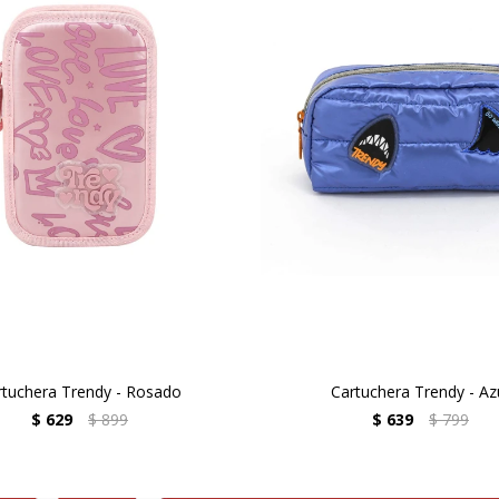
rtuchera Trendy - Rosado
Cartuchera Trendy - Az
$
629
$
899
$
639
$
799