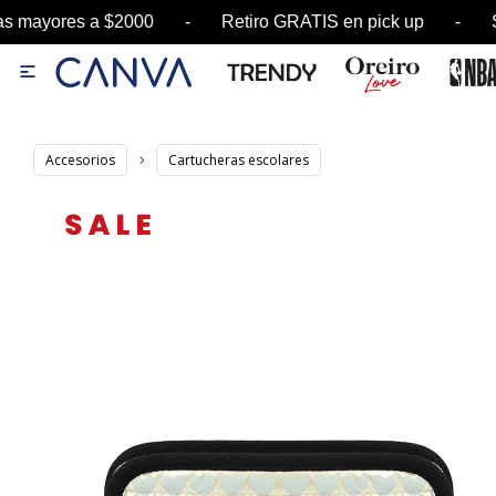
ayores a $2000 - Retiro GRATIS en pick up - SA

Accesorios
Cartucheras escolares