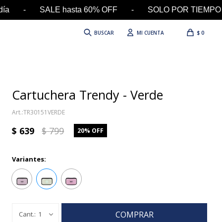
día - SALE hasta 60% OFF - SOLO POR TIEMPO LIM
$
0
Cartuchera Trendy - Verde
TR30151VERDE
$
639
$
799
20
Variantes:
COMPRAR
1