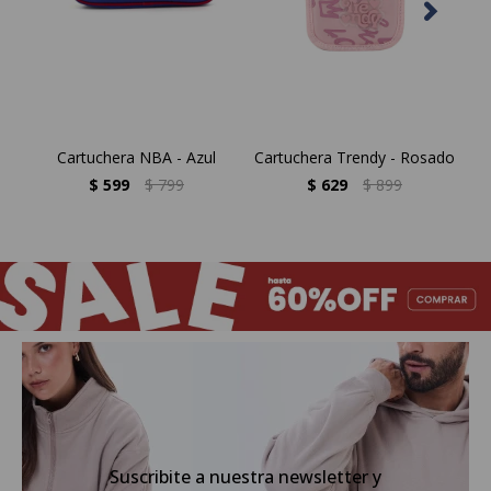
Cartuchera NBA - Azul
Cartuchera Trendy - Rosado
$
599
$
799
$
629
$
899
Suscribite a nuestra newsletter y