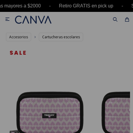
ras mayores a $2000 - Retiro GRATIS en pick up 

Accesorios
Cartucheras escolares