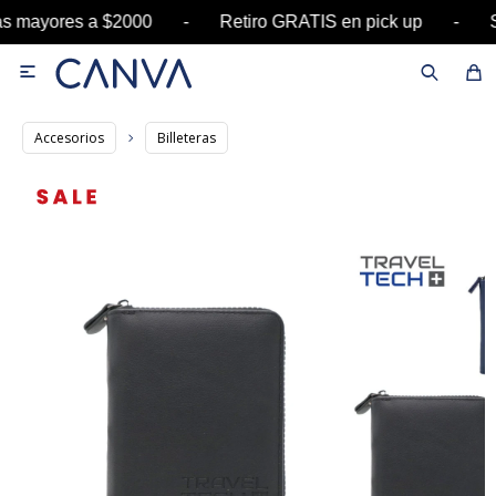
ras mayores a $2000 - Retiro GRATIS en pick up 

Accesorios
Billeteras