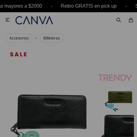
ras mayores a $2000 - Retiro GRATIS en pick up

Accesorios
Billeteras