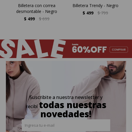
Billetera con correa
Billetera Trendy - Negro
Bi
desmontable - Negro
$
499
$
799
$
499
$
699
Suscribite a nuestra newsletter y
todas nuestras
recibí
novedades!