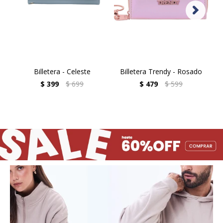
Billetera - Celeste
Billetera Trendy - Rosado
$
399
$
699
$
479
$
599