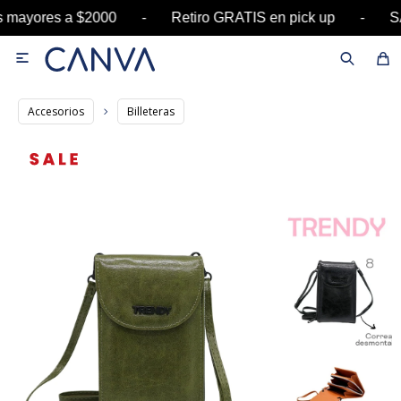
as mayores a $2000 - Retiro GRATIS en pick up 

Accesorios
Billeteras