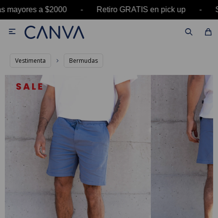
as mayores a $2000 - Retiro GRATIS en pick up -

Vestimenta
Bermudas