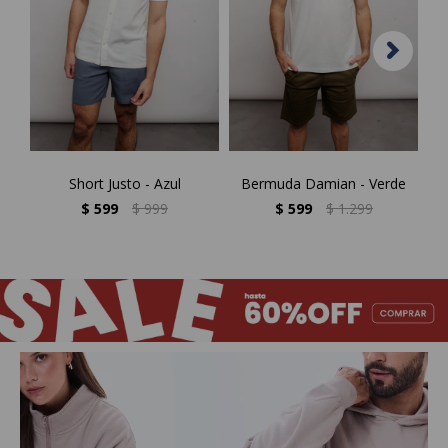
Short Justo - Azul
Bermuda Damian - Verde
Sh
$
599
$
999
$
599
$
1.299