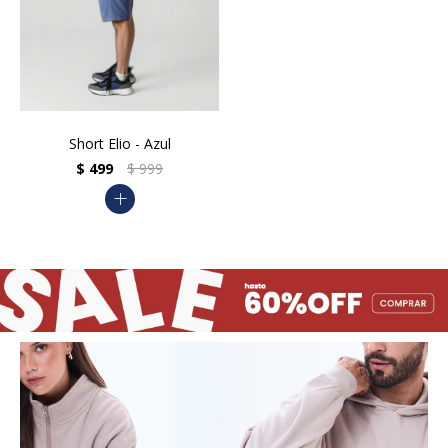
Short Elio - Azul
$
499
$
999
add