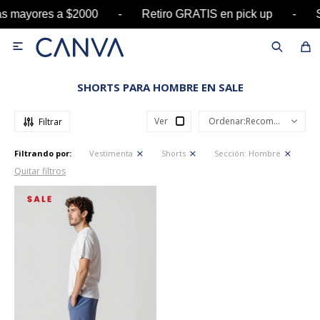
pras mayores a $2000 - Retiro GRATIS en pick up

SHORTS PARA HOMBRE EN SALE
Ver
Recomendados
Filtrando por:
Vestimenta
Shorts
Sección:
Hombre
Quitar filtros