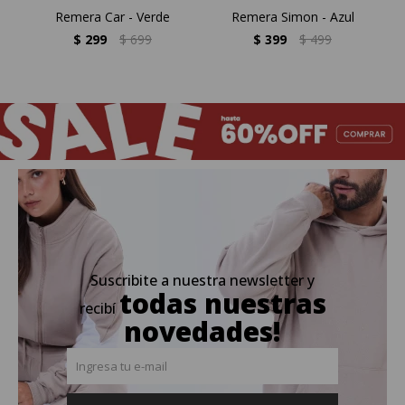
Remera Car - Verde
Remera Simon - Azul
$
299
$
699
$
399
$
499
Suscribite a nuestra newsletter y
todas nuestras
recibí
novedades!