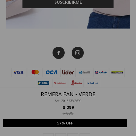
SUSCRIBIRME


REMERA FAN - VERDE
Art: 201363V2699
$
299
© Copyright 2026 / Canva Store
$
699
57