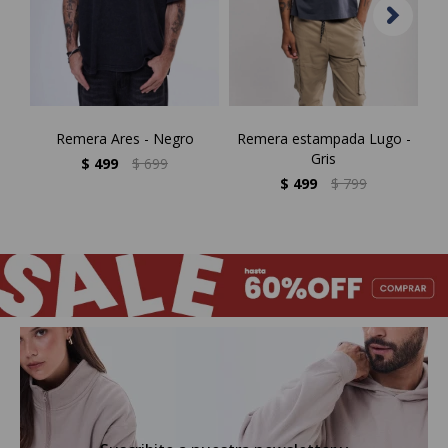
Remera Ares - Negro
Remera estampada Lugo -
R
Gris
$
499
$
699
$
499
$
799