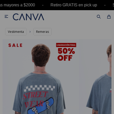
as mayores a $2000 - Retiro GRATIS en pick up 

Vestimenta
Remeras