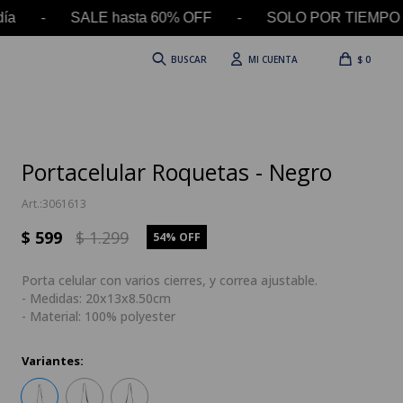
 día - SALE hasta 60% OFF - SOLO POR TIEMPO LI
$
0
Portacelular Roquetas - Negro
3061613
$
599
$
1.299
54
Porta celular con varios cierres, y correa ajustable.
- Medidas: 20x13x8.50cm
- Material: 100% polyester
Variantes: