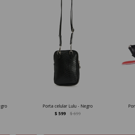
egro
Porta celular Lulu - Negro
Por
$
599
$
699