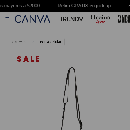
ayores a $2000 - Retiro GRATIS en pick up - SA

Carteras
Porta Celular