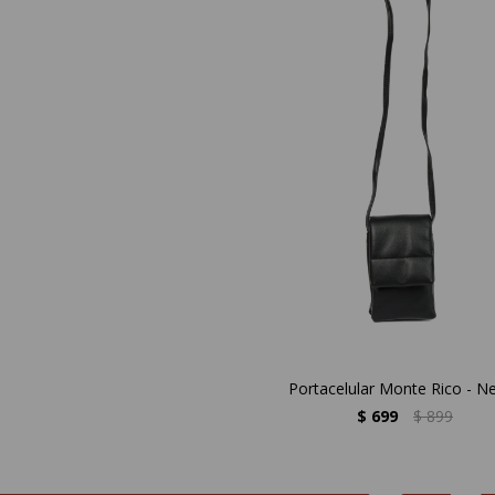
Portacelular Monte Rico - N
$
699
$
899