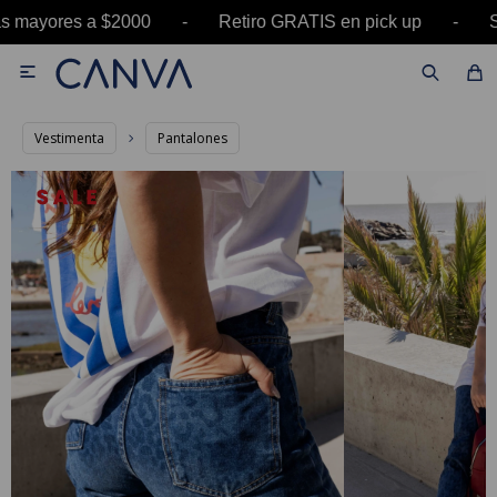
s mayores a $2000 - Retiro GRATIS en pick up -

Vestimenta
Pantalones