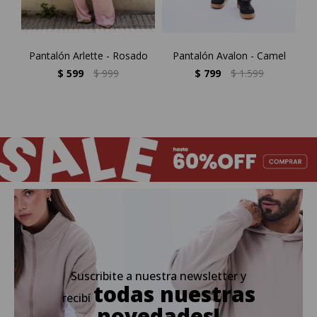
Pantalón Arlette - Rosado
Pantalón Avalon - Camel
P
$
599
$
999
$
799
$
1.599
Suscribite a nuestra newsletter y
todas nuestras
recibí
novedades!