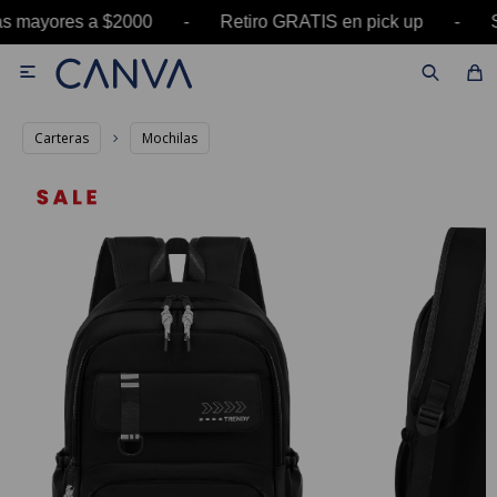
ras mayores a $2000 - Retiro GRATIS en pick up

Carteras
Mochilas