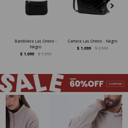
Bandolera Las Oreiro -
Cartera Las Oreiro - Negro
M
Negro
$
1.099
$
2.599
$
1.099
$
1.999