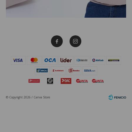


© Copyright 2026 / Canva Store