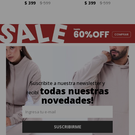
$
399
$
599
$
399
$
599
Suscribite a nuestra newsletter y
todas nuestras
recibí
novedades!
SUSCRIBIRME