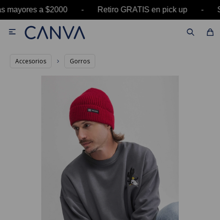
as mayores a $2000 - Retiro GRATIS en pick up 

Accesorios
Gorros