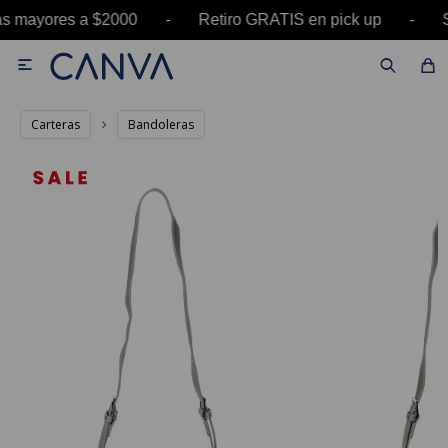
ras mayores a $2000 - Retiro GRATIS en pick up 

Carteras
Bandoleras