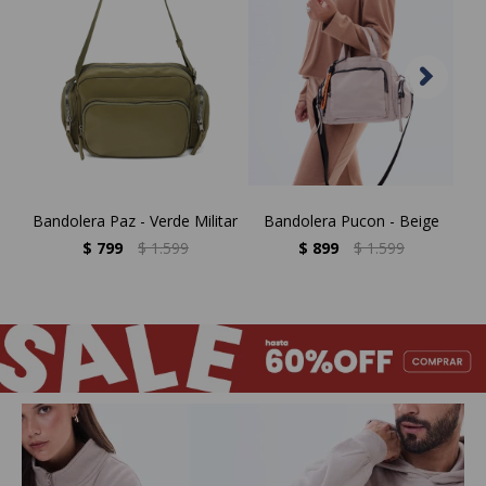
Bandolera Paz - Verde Militar
Bandolera Pucon - Beige
$
799
$
1.599
$
899
$
1.599