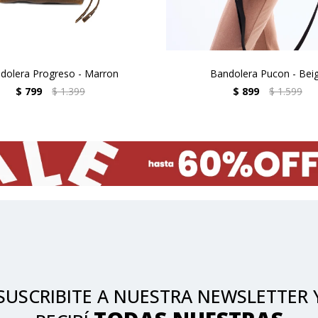
dolera Progreso - Marron
Bandolera Pucon - Bei
$
799
$
1.399
$
899
$
1.599
SUSCRIBITE A NUESTRA NEWSLETTER 