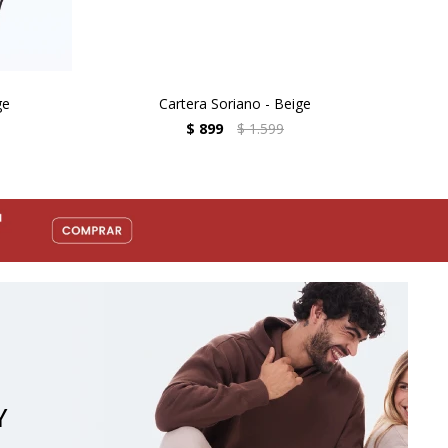
ge
Cartera Soriano - Beige
$
899
$
1.599
Y