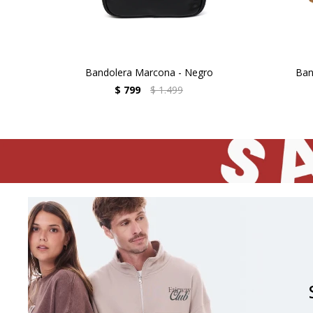
Bandolera Marcona - Negro
Ban
$
799
$
1.499