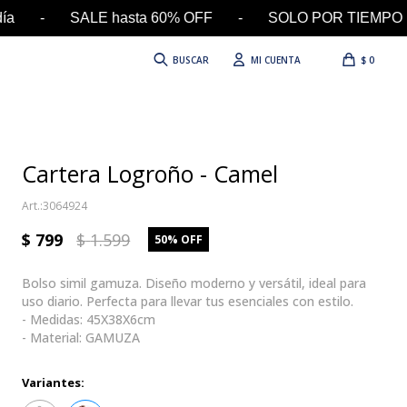
a - SALE hasta 60% OFF - SOLO POR TIEMPO LIMIT
$
0
Cartera Logroño - Camel
3064924
$
799
$
1.599
50
Bolso simil gamuza. Diseño moderno y versátil, ideal para
uso diario. Perfecta para llevar tus esenciales con estilo.
- Medidas: 45X38X6cm
- Material: GAMUZA
Variantes: