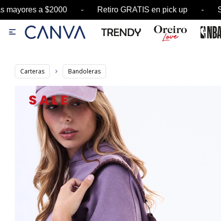
ores a $2000 - Retiro GRATIS en pick up - SALE 

Carteras
Bandoleras