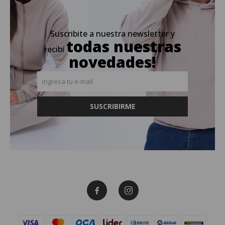
Suscribite a nuestra newsletter y
todas nuestras
recibí
novedades!
SUSCRIBIRME

