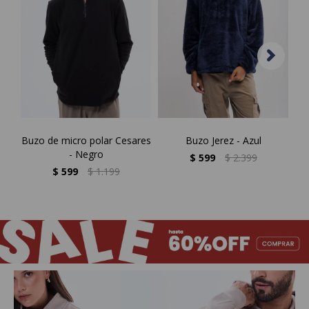
Buzo de micro polar Cesares
Buzo Jerez - Azul
- Negro
$
599
$
2.399
$
599
$
1.199