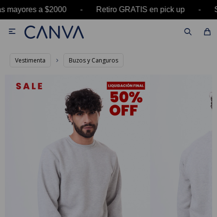
ras mayores a $2000 - Retiro GRATIS en pick up

Vestimenta
Buzos y Canguros