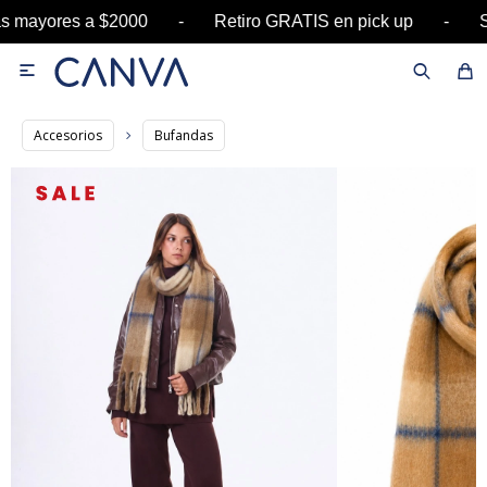
ras mayores a $2000 - Retiro GRATIS en pick up 

Accesorios
Bufandas