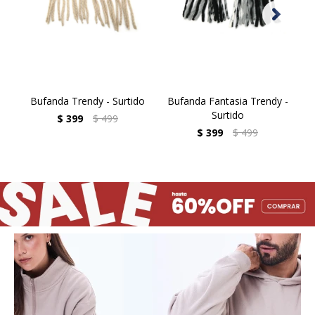
Bufanda Trendy - Surtido
Bufanda Fantasia Trendy -
B
Surtido
$
399
$
499
$
399
$
499