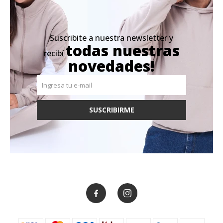
Suscribite a nuestra newsletter y
todas nuestras
recibí
novedades!
SUSCRIBIRME

