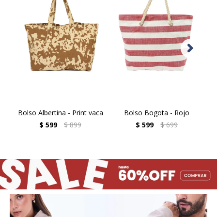
Bolso Albertina - Print vaca
Bolso Bogota - Rojo
$
599
$
899
$
599
$
699