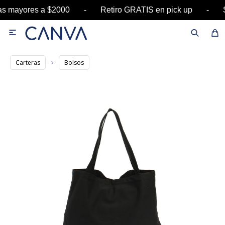
ras mayores a $2000 - Retiro GRATIS en pick up

Carteras
Bolsos