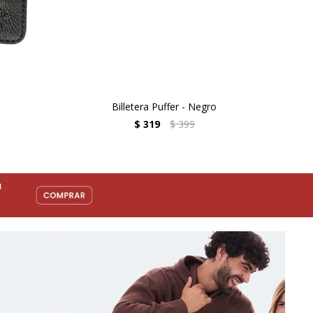
o
Billetera Puffer - Negro
$
319
$
399