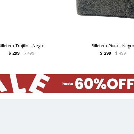
illetera Trujillo - Negro
Billetera Piura - Negr
$
299
$
499
$
299
$
499