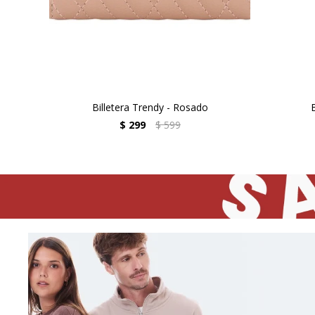
Billetera Trendy - Rosado
B
$
299
$
599