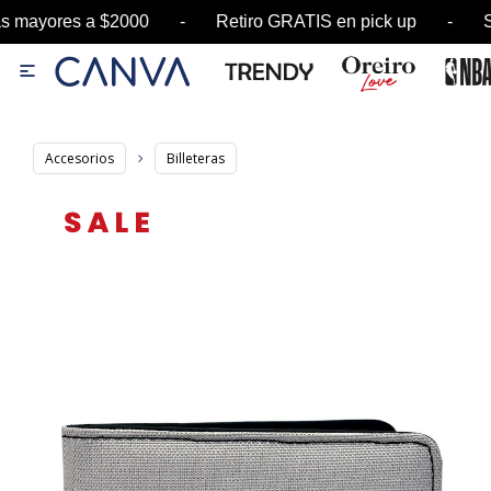
mayores a $2000 - Retiro GRATIS en pick up - S

Accesorios
Billeteras