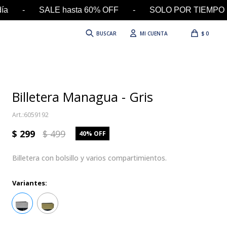
l día - SALE hasta 60% OFF - SOLO POR TIEMPO LI
$
0
Billetera Managua - Gris
6059192
$
299
$
499
40
Billetera con bolsillo y varios compartimientos.
Variantes: